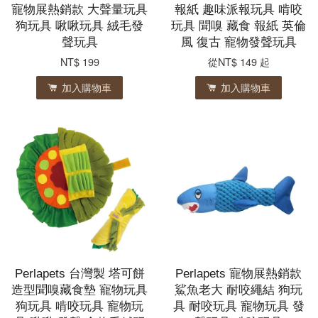
寵物展熱銷款 大聲量玩具
報紙 趣味派報玩具 啃咬
狗玩具 啾啾玩具 絨毛發
玩具 聞嗅 藏食 報紙 英倫
聲玩具
風 復古 寵物發聲玩具
NT$ 199
從
NT$ 149
起
加入購物車
加入購物車
Perlapets 台灣製 塔可餅
Perlapets 寵物展熱銷款
造型聞嗅藏食墊 寵物玩具
鯊魚老大 耐咬繩結 狗玩
狗玩具 啃咬玩具 寵物玩
具 耐咬玩具 寵物玩具 發